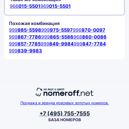
966
015-5501
969
015-5501
Похожая комбинация
999
985-5598
999
975-5597
996
970-0097
999
867-7786
999
865-5586
968
860-0086
999
857-7785
999
849-9984
999
847-7784
999
839-9983
Продажа и аренда красивых золотых номеров.
+7 (495) 755-7555
БАЗА НОМЕРОВ