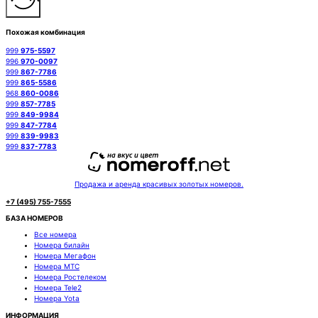
Похожая комбинация
999
975-5597
996
970-0097
999
867-7786
999
865-5586
968
860-0086
999
857-7785
999
849-9984
999
847-7784
999
839-9983
999
837-7783
Продажа и аренда красивых золотых номеров.
+7 (495) 755-7555
БАЗА НОМЕРОВ
Все номера
Номера билайн
Номера Мегафон
Номера МТС
Номера Ростелеком
Номера Tele2
Номера Yota
ИНФОРМАЦИЯ