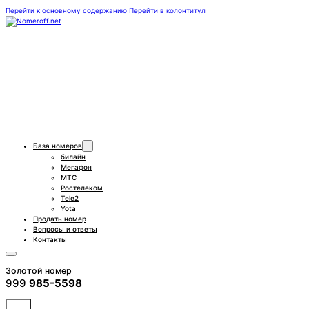
Перейти к основному содержанию
Перейти в колонтитул
База номеров
билайн
Мегафон
МТС
Ростелеком
Tele2
Yota
Продать номер
Вопросы и ответы
Контакты
Золотой номер
999
985-5598