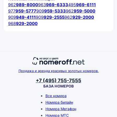
962
989-8000
963
969-6333
495
969-6111
977
959-5777
909
959-5333
962
959-5000
909
949-4111
909
929-2555
962
929-2000
968
929-2000
Продажа и аренда красивых золотых номеров.
+7 (495) 755-7555
БАЗА НОМЕРОВ
Все номера
Номера билайн
Номера Мегафон
Номера МТС