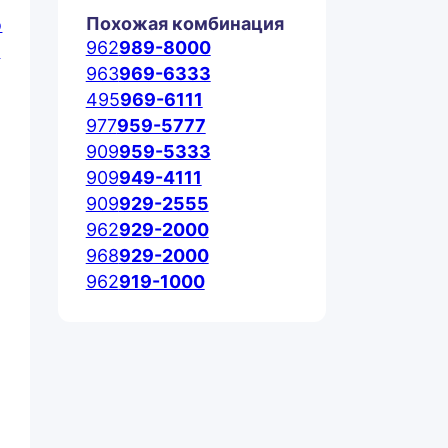
Похожая комбинация
962
989-8000
963
969-6333
495
969-6111
977
959-5777
909
959-5333
909
949-4111
909
929-2555
962
929-2000
968
929-2000
962
919-1000