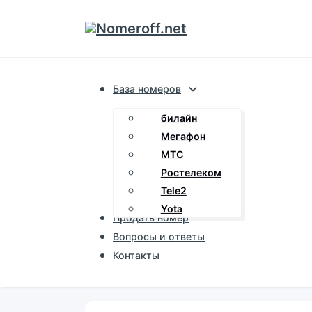
База номеров
билайн
Мегафон
МТС
Ростелеком
Tele2
Yota
Продать номер
Вопросы и ответы
Контакты