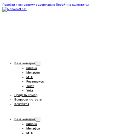
Перейти к основному содержанию
Перейти в колонтитул
База номеров
билайн
Мегафон
МТС
Ростелеком
Tele2
Yota
Продать номер
Вопросы и ответы
Контакты
База номеров
билайн
Мегафон
МТС