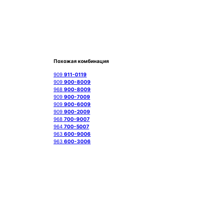
Похожая комбинация
909
911-0119
909
900-8009
968
900-8009
909
900-7009
909
900-6009
909
900-2009
968
700-9007
964
700-5007
963
600-9006
963
600-3006