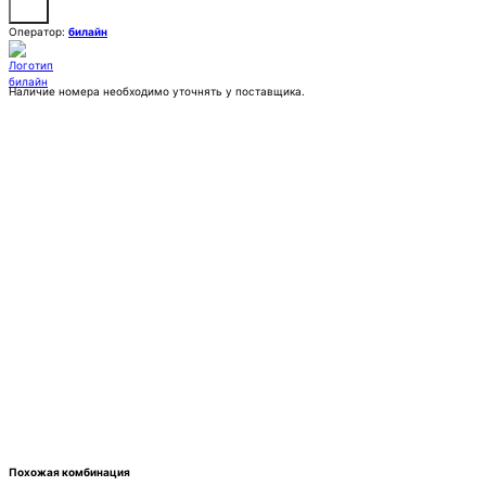
Оператор:
билайн
Наличие номера необходимо уточнять у поставщика.
Заказать
Покупка:
25 555 ₽
Контактное лицо (ФИО)
Контактный E-mail
Контактный телефон
Комментарии
Похожая комбинация