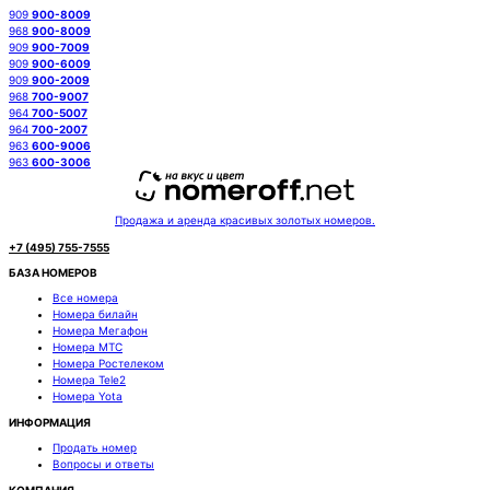
909
900-8009
968
900-8009
909
900-7009
909
900-6009
909
900-2009
968
700-9007
964
700-5007
964
700-2007
963
600-9006
963
600-3006
Продажа и аренда красивых золотых номеров.
+7 (495) 755-7555
БАЗА НОМЕРОВ
Все номера
Номера билайн
Номера Мегафон
Номера МТС
Номера Ростелеком
Номера Tele2
Номера Yota
ИНФОРМАЦИЯ
Продать номер
Вопросы и ответы
КОМПАНИЯ