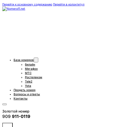
Перейти к основному содержанию
Перейти в колонтитул
База номеров
билайн
Мегафон
МТС
Ростелеком
Tele2
Yota
Продать номер
Вопросы и ответы
Контакты
Золотой номер
909
911-0119