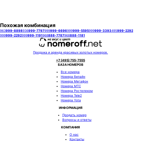
Заказать
Похожая комбинация
963
999-8898
936
999-7797
999
999-6696
999
999-5595
999
999-3393
495
999-2292
999
999-2292
999
999-1191
968
888-7787
968
888-1181
Продажа и аренда красивых золотых номеров.
+7 (495) 755-7555
БАЗА НОМЕРОВ
Все номера
Номера билайн
Номера Мегафон
Номера МТС
Номера Ростелеком
Номера Tele2
Номера Yota
ИНФОРМАЦИЯ
Продать номер
Вопросы и ответы
КОМПАНИЯ
О нас
Контакты