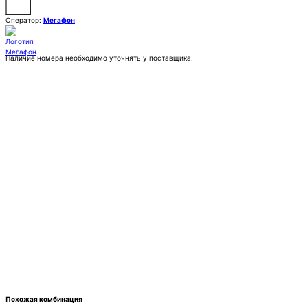
Оператор:
Мегафон
Наличие номера необходимо уточнять у поставщика.
Заказать
Покупка:
25 555 ₽
Контактное лицо (ФИО)
Контактный E-mail
Контактный телефон
Комментарии
Похожая комбинация