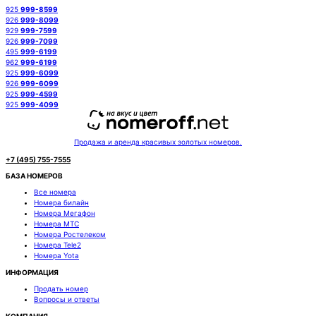
925
999-8599
926
999-8099
929
999-7599
926
999-7099
495
999-6199
962
999-6199
925
999-6099
926
999-6099
925
999-4599
925
999-4099
Продажа и аренда красивых золотых номеров.
+7 (495) 755-7555
БАЗА НОМЕРОВ
Все номера
Номера билайн
Номера Мегафон
Номера МТС
Номера Ростелеком
Номера Tele2
Номера Yota
ИНФОРМАЦИЯ
Продать номер
Вопросы и ответы
КОМПАНИЯ