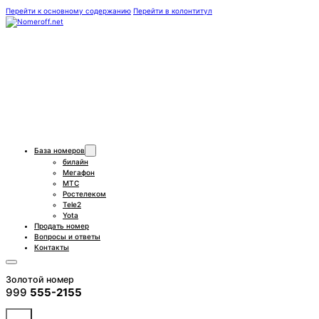
Перейти к основному содержанию
Перейти в колонтитул
База номеров
билайн
Мегафон
МТС
Ростелеком
Tele2
Yota
Продать номер
Вопросы и ответы
Контакты
Золотой номер
999
555-2155