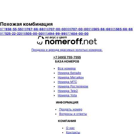
Заказать
Похожая комбинация
977
858-55-55
919
767-66-66
916
707-00-00
999
707-00-00
916
565-66-66
905
565-66-66
917
525-22-22
916
505-00-00
915
494-99-99
977
404-00-00
Продажа и аренда красивых золотых номеров.
+7 (495) 755-7555
БАЗА НОМЕРОВ
Все номера
Номера билайн
Номера Мегафон
Номера МТС
Номера Ростелеком
Номера Tele2
Номера Yota
ИНФОРМАЦИЯ
Продать номер
Вопросы и ответы
КОМПАНИЯ
О нас
Контакты