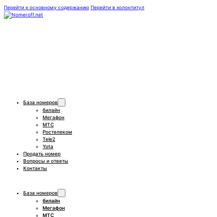
Перейти к основному содержанию
Перейти в колонтитул
База номеров
билайн
Мегафон
МТС
Ростелеком
Tele2
Yota
Продать номер
Вопросы и ответы
Контакты
База номеров
билайн
Мегафон
МТС