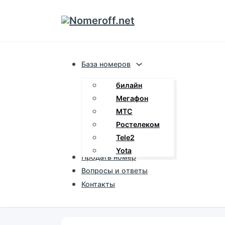
База номеров
билайн
Мегафон
МТС
Ростелеком
Tele2
Yota
Продать номер
Вопросы и ответы
Контакты