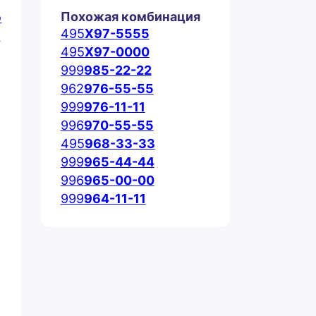
Похожая комбинация
495
X97-5555
495
X97-0000
999
985-22-22
962
976-55-55
999
976-11-11
996
970-55-55
495
968-33-33
999
965-44-44
996
965-00-00
999
964-11-11