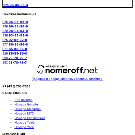
925
35-35-35-3
Похожая комбинация
925
96-96-96-9
996
96-96-96-9
929
94-94-94-9
936
93-93-93-9
925
92-92-92-9
977
86-86-86-8
977
85-85-85-8
926
85-85-85-8
999
79-79-79-7
99X
78-78-78-7
Продажа и аренда красивых золотых номеров.
+7 (495) 755-7555
БАЗА НОМЕРОВ
Все номера
Номера билайн
Номера Мегафон
Номера МТС
Номера Ростелеком
Номера Tele2
Номера Yota
ИНФОРМАЦИЯ