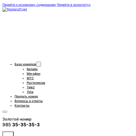
Перейти к основному содержанию
Перейти в колонтитул
База номеров
билайн
Мегафон
МТС
Ростелеком
Tele2
Yota
Продать номер
Вопросы и ответы
Контакты
Золотой номер
985
35-35-35-3