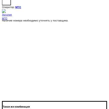
Оператор:
МТС
Наличие номера необходимо уточнять у поставщика.
Заказать
Покупка:
45 000 ₽
Контактное лицо (ФИО)
Контактный E-mail
Контактный телефон
Комментарии
Такая же комбинация