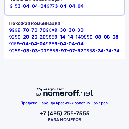
915
3-04-04-04
977
3-04-04-04
Похожая комбинация
999
9-70-70-70
90X
9-30-30-30
925
9-20-20-20
985
9-14-14-14
985
9-08-08-08
916
9-04-04-04
985
9-04-04-04
925
9-03-03-03
985
8-97-97-97
985
8-74-74-74
Продажа и аренда красивых золотых номеров.
+7 (495) 755-7555
БАЗА НОМЕРОВ