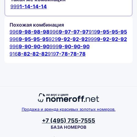
999
1-14-14-14
Похожая комбинация
996
9-98-98-98
996
9-97-97-97
919
9-95-95-95
996
9-95-95-95
929
9-92-92-92
999
9-92-92-92
996
9-90-90-90
999
9-90-90-90
916
8-82-82-82
919
7-78-78-78
Продажа и аренда красивых золотых номеров.
+7 (495) 755-7555
БАЗА НОМЕРОВ