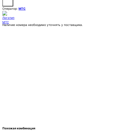
Оператор:
МТС
Наличие номера необходимо уточнять у поставщика.
Заказать
Покупка:
26 000 ₽
Контактное лицо (ФИО)
Контактный E-mail
Контактный телефон
Комментарии
Похожая комбинация