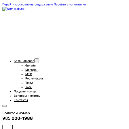
Перейти к основному содержанию
Перейти в колонтитул
База номеров
билайн
Мегафон
МТС
Ростелеком
Tele2
Yota
Продать номер
Вопросы и ответы
Контакты
Золотой номер
985
000-1988