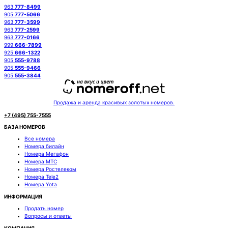
963
777-8499
905
777-5066
963
777-3599
963
777-2599
963
777-0166
999
666-7899
925
666-1322
905
555-9788
905
555-9466
905
555-3844
Продажа и аренда красивых золотых номеров.
+7 (495) 755-7555
БАЗА НОМЕРОВ
Все номера
Номера билайн
Номера Мегафон
Номера МТС
Номера Ростелеком
Номера Tele2
Номера Yota
ИНФОРМАЦИЯ
Продать номер
Вопросы и ответы
КОМПАНИЯ