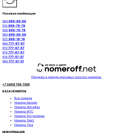
Похожая комбинация
984
999-89-89
916
999-79-79
909
999-79-79
984
999-09-09
925
888-18-18
984
777-97-97
919
777-87-87
919
777-67-67
919
777-57-57
984
777-57-57
Продажа и аренда красивых золотых номеров.
+7 (495) 755-7555
БАЗА НОМЕРОВ
Все номера
Номера билайн
Номера Мегафон
Номера МТС
Номера Ростелеком
Номера Tele2
Номера Yota
ИНФОРМАЦИЯ