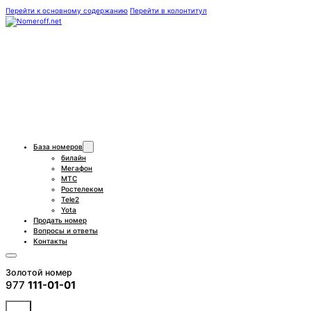
Перейти к основному содержанию
Перейти в колонтитул
База номеров
билайн
Мегафон
МТС
Ростелеком
Tele2
Yota
Продать номер
Вопросы и ответы
Контакты
Золотой номер
977
111-01-01