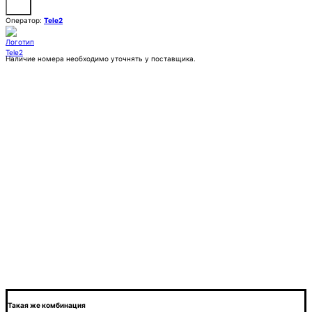
Оператор:
Tele2
Наличие номера необходимо уточнять у поставщика.
Заказать
Покупка:
Цена по запросу
Контактное лицо (ФИО)
Контактный E-mail
Контактный телефон
Комментарии
Такая же комбинация