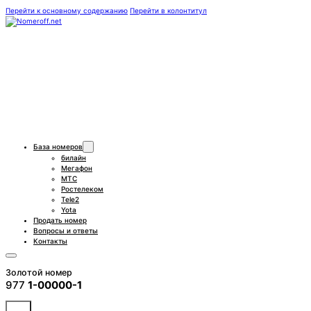
Перейти к основному содержанию
Перейти в колонтитул
База номеров
билайн
Мегафон
МТС
Ростелеком
Tele2
Yota
Продать номер
Вопросы и ответы
Контакты
Золотой номер
977
1-00000-1