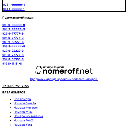
926
1-00000-1
91X
1-00000-1
Похожая комбинация
996
9-88888-9
968
9-88888-9
929
9-77777-9
996
9-77777-9
985
9-55555-9
909
9-44444-9
929
9-22222-9
926
8-77777-8
999
8-55555-8
916
8-11111-8
Продажа и аренда красивых золотых номеров.
+7 (495) 755-7555
БАЗА НОМЕРОВ
Все номера
Номера билайн
Номера Мегафон
Номера МТС
Номера Ростелеком
Номера Tele2
Номера Yota