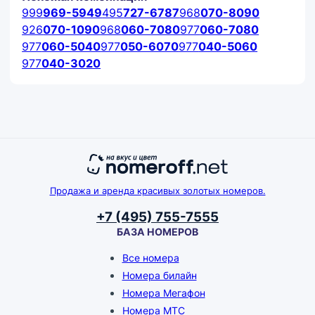
999
969-5949
495
727-6787
968
070-8090
926
070-1090
968
060-7080
977
060-7080
977
060-5040
977
050-6070
977
040-5060
977
040-3020
Продажа и аренда красивых золотых номеров.
+7 (495) 755-7555
БАЗА НОМЕРОВ
Все номера
Номера билайн
Номера Мегафон
Номера МТС