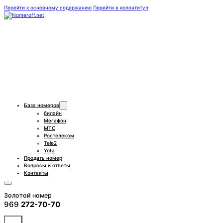
Перейти к основному содержанию
Перейти в колонтитул
База номеров
билайн
Мегафон
МТС
Ростелеком
Tele2
Yota
Продать номер
Вопросы и ответы
Контакты
Золотой номер
969
272-70-70