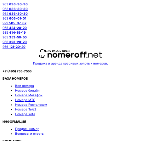
963
696-90-90
963
636-30-30
964
636-30-30
963
606-01-01
929
505-07-07
965
424-20-20
985
414-19-19
965
353-50-50
966
323-20-20
966
121-20-20
Продажа и аренда красивых золотых номеров.
+7 (495) 755-7555
БАЗА НОМЕРОВ
Все номера
Номера билайн
Номера Мегафон
Номера МТС
Номера Ростелеком
Номера Tele2
Номера Yota
ИНФОРМАЦИЯ
Продать номер
Вопросы и ответы
КОМПАНИЯ