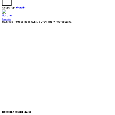
Оператор:
билайн
Наличие номера необходимо уточнять у поставщика.
Заказать
Покупка:
7 777 ₽
Контактное лицо (ФИО)
Контактный E-mail
Контактный телефон
Комментарии
Похожая комбинация