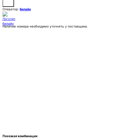
Оператор:
билайн
Наличие номера необходимо уточнять у поставщика.
Заказать
Покупка:
25 555 ₽
Контактное лицо (ФИО)
Контактный E-mail
Контактный телефон
Комментарии
Похожая комбинация