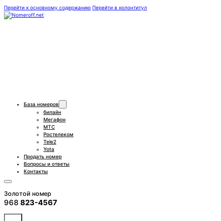
Перейти к основному содержанию
Перейти в колонтитул
База номеров
билайн
Мегафон
МТС
Ростелеком
Tele2
Yota
Продать номер
Вопросы и ответы
Контакты
Золотой номер
968
823-4567