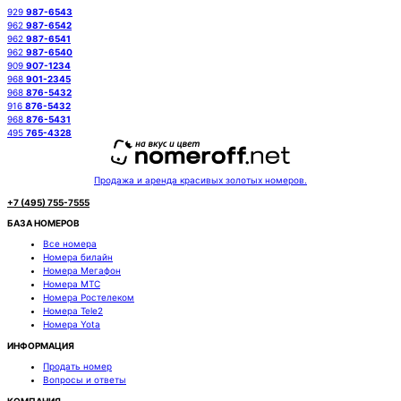
929
987-6543
962
987-6542
962
987-6541
962
987-6540
909
907-1234
968
901-2345
968
876-5432
916
876-5432
968
876-5431
495
765-4328
Продажа и аренда красивых золотых номеров.
+7 (495) 755-7555
БАЗА НОМЕРОВ
Все номера
Номера билайн
Номера Мегафон
Номера МТС
Номера Ростелеком
Номера Tele2
Номера Yota
ИНФОРМАЦИЯ
Продать номер
Вопросы и ответы
КОМПАНИЯ