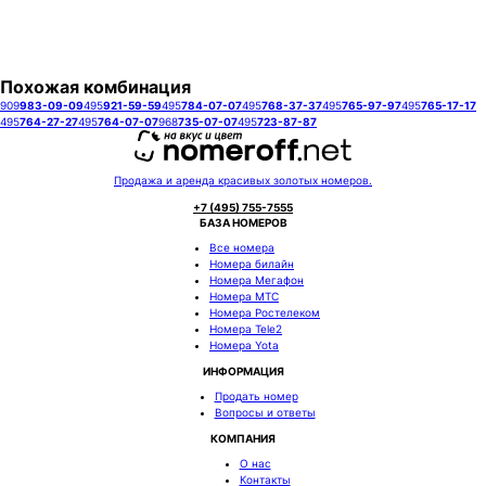
Заказать
Похожая комбинация
909
983-09-09
495
921-59-59
495
784-07-07
495
768-37-37
495
765-97-97
495
765-17-17
495
764-27-27
495
764-07-07
968
735-07-07
495
723-87-87
Продажа и аренда красивых золотых номеров.
+7 (495) 755-7555
БАЗА НОМЕРОВ
Все номера
Номера билайн
Номера Мегафон
Номера МТС
Номера Ростелеком
Номера Tele2
Номера Yota
ИНФОРМАЦИЯ
Продать номер
Вопросы и ответы
КОМПАНИЯ
О нас
Контакты