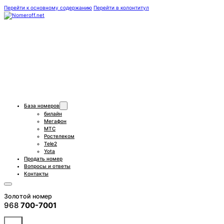
Перейти к основному содержанию
Перейти в колонтитул
База номеров
билайн
Мегафон
МТС
Ростелеком
Tele2
Yota
Продать номер
Вопросы и ответы
Контакты
Золотой номер
968
700-7001