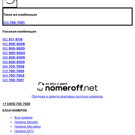
Такая же комбинация
926
700-7001
Похожая комбинация
962
911-9116
962
900-9006
962
900-9005
962
900-9004
968
800-8009
968
800-8005
968
700-7009
926
700-7005
964
700-7004
926
700-7001
Продажа и аренда красивых золотых номеров.
+7 (495) 755-7555
БАЗА НОМЕРОВ
Все номера
Номера билайн
Номера Мегафон
Номера МТС