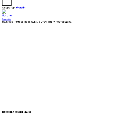
Оператор:
билайн
Наличие номера необходимо уточнять у поставщика.
Заказать
Покупка:
33 333 ₽
Контактное лицо (ФИО)
Контактный E-mail
Контактный телефон
Комментарии
Похожая комбинация