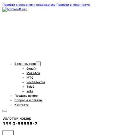
Перейти к основному содержанию
Перейти в колонтитул
База номеров
билайн
Мегафон
МТС
Ростелеком
Tele2
Yota
Продать номер
Вопросы и ответы
Контакты
Золотой номер
968
0-55555-7