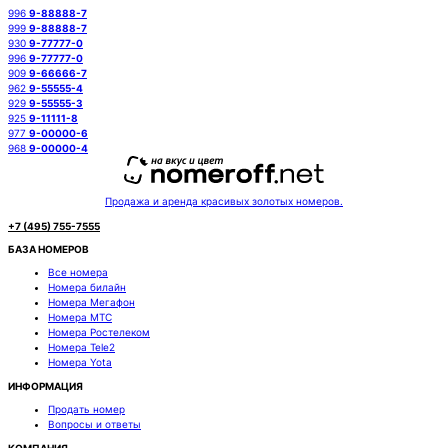
996
9-88888-7
999
9-88888-7
930
9-77777-0
996
9-77777-0
909
9-66666-7
962
9-55555-4
929
9-55555-3
925
9-11111-8
977
9-00000-6
968
9-00000-4
Продажа и аренда красивых золотых номеров.
+7 (495) 755-7555
БАЗА НОМЕРОВ
Все номера
Номера билайн
Номера Мегафон
Номера МТС
Номера Ростелеком
Номера Tele2
Номера Yota
ИНФОРМАЦИЯ
Продать номер
Вопросы и ответы
КОМПАНИЯ