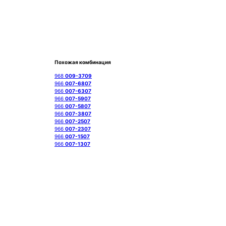
Похожая комбинация
968
009-3709
966
007-6807
966
007-6307
966
007-5907
966
007-5807
966
007-3807
966
007-2507
966
007-2307
966
007-1507
966
007-1307