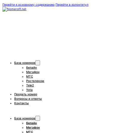
Перейти к основному содержанию
Перейти в колонтитул
База номеров
билайн
Мегафон
МТС
Ростелеком
Tele2
Yota
Продать номер
Вопросы и ответы
Контакты
База номеров
билайн
Мегафон
МТС