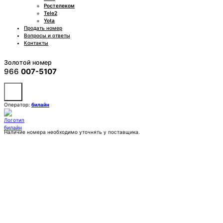
Ростелеком
Tele2
Yota
Продать номер
Вопросы и ответы
Контакты
Золотой номер
966
007-5107
Оператор:
билайн
Наличие номера необходимо уточнять у поставщика.
Заказать
Покупка:
7 777 ₽
Контактное лицо (ФИО)
Контактный E-mail
Контактный телефон
Комментарии