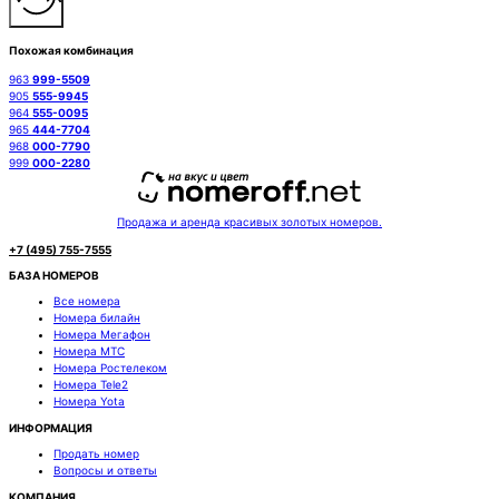
Похожая комбинация
963
999-5509
905
555-9945
964
555-0095
965
444-7704
968
000-7790
999
000-2280
Продажа и аренда красивых золотых номеров.
+7 (495) 755-7555
БАЗА НОМЕРОВ
Все номера
Номера билайн
Номера Мегафон
Номера МТС
Номера Ростелеком
Номера Tele2
Номера Yota
ИНФОРМАЦИЯ
Продать номер
Вопросы и ответы
КОМПАНИЯ