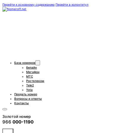
Перейти к основному содержанию
Перейти в колонтитул
База номеров
билайн
Мегафон
МТС
Ростелеком
Tele2
Yota
Продать номер
Вопросы и ответы
Контакты
Золотой номер
966
000-1190