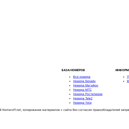
БАЗА НОМЕРОВ
ИНФОРМ
Все номера
П
Номера билайн
В
Номера Мегафон
Номера МТС
Номера Ростелеком
Номера Tele2
Номера Yota
6 Nomeroff.net, копирование материалов с сайта без согласия правообладателей запр