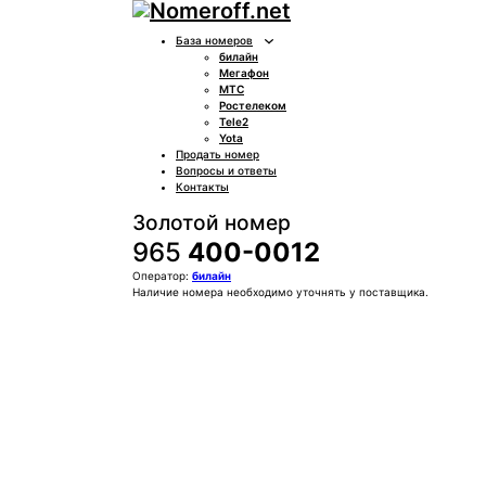
База номеров
билайн
Мегафон
МТС
Ростелеком
Tele2
Yota
Продать номер
Вопросы и ответы
Контакты
Золотой номер
965
400-0012
Оператор:
билайн
Наличие номера необходимо уточнять у поставщика.
Покупка:
7 777 ₽
Контактное лицо (ФИО)
Контактный E-mail
Контактный телефон