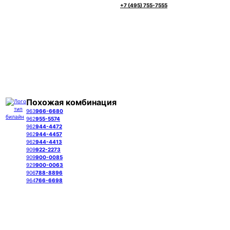
+7 (495) 755-7555
Похожая комбинация
963
966-6680
962
955-5574
962
944-4472
962
944-4457
962
944-4413
909
922-2273
909
900-0085
929
900-0063
906
788-8896
964
766-6698