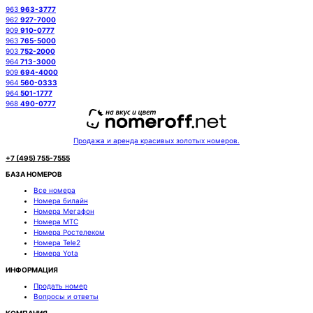
963
963-3777
962
927-7000
909
910-0777
963
765-5000
903
752-2000
964
713-3000
909
694-4000
964
560-0333
964
501-1777
968
490-0777
Продажа и аренда красивых золотых номеров.
+7 (495) 755-7555
БАЗА НОМЕРОВ
Все номера
Номера билайн
Номера Мегафон
Номера МТС
Номера Ростелеком
Номера Tele2
Номера Yota
ИНФОРМАЦИЯ
Продать номер
Вопросы и ответы
КОМПАНИЯ