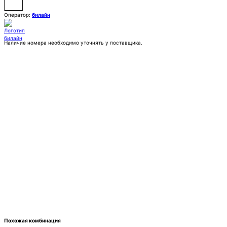
Оператор:
билайн
Наличие номера необходимо уточнять у поставщика.
Заказать
Покупка:
7 777 ₽
Контактное лицо (ФИО)
Контактный E-mail
Контактный телефон
Комментарии
Похожая комбинация