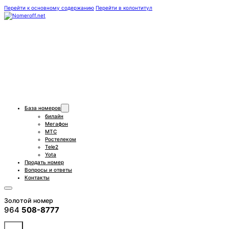
Перейти к основному содержанию
Перейти в колонтитул
База номеров
билайн
Мегафон
МТС
Ростелеком
Tele2
Yota
Продать номер
Вопросы и ответы
Контакты
Золотой номер
964
508-8777