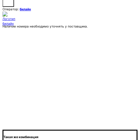
Оператор:
билайн
Наличие номера необходимо уточнять у поставщика.
Заказать
Покупка:
7 777 ₽
Контактное лицо (ФИО)
Контактный E-mail
Контактный телефон
Комментарии
Такая же комбинация