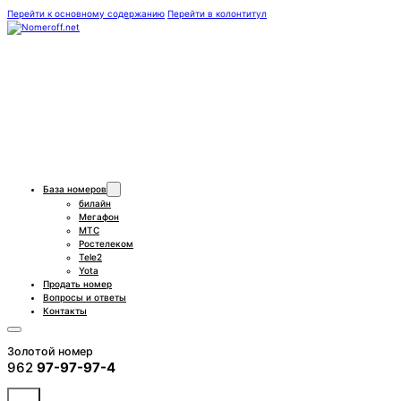
Перейти к основному содержанию
Перейти в колонтитул
База номеров
билайн
Мегафон
МТС
Ростелеком
Tele2
Yota
Продать номер
Вопросы и ответы
Контакты
Золотой номер
962
97-97-97-4