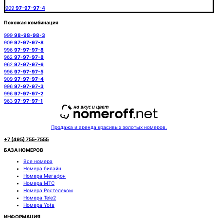
909
97-97-97-4
Похожая комбинация
999
98-98-98-3
909
97-97-97-8
996
97-97-97-8
962
97-97-97-8
962
97-97-97-6
996
97-97-97-5
909
97-97-97-4
996
97-97-97-3
996
97-97-97-2
963
97-97-97-1
Продажа и аренда красивых золотых номеров.
+7 (495) 755-7555
БАЗА НОМЕРОВ
Все номера
Номера билайн
Номера Мегафон
Номера МТС
Номера Ростелеком
Номера Tele2
Номера Yota
ИНФОРМАЦИЯ