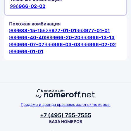
996
966-02-02
Похожая комбинация
909
988-15-15
929
977-01-01
963
977-01-01
909
966-40-40
909
966-20-20
963
966-13-13
996
966-07-07
996
966-03-03
996
966-02-02
996
966-01-01
Продажа и аренда красивых золотых номеров.
+7 (495) 755-7555
БАЗА НОМЕРОВ