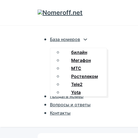
База номеров
билайн
Мегафон
МТС
Ростелеком
Tele2
Yota
Продать номер
Вопросы и ответы
Контакты