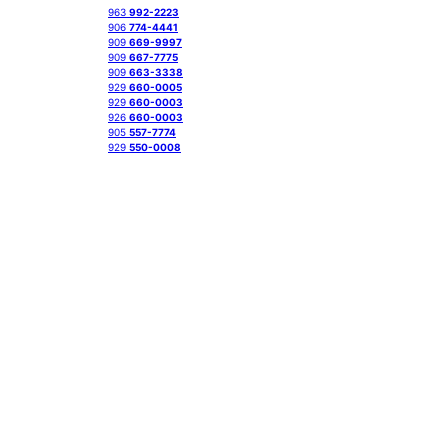
963
992-2223
906
774-4441
909
669-9997
909
667-7775
909
663-3338
929
660-0005
929
660-0003
926
660-0003
905
557-7774
929
550-0008