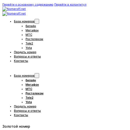
Перейти к основному содержанию
Перейти в колонтитул
База номеров
билайн
Мегафон
МТС
Ростелеком
Tele2
Yota
Продать номер
Вопросы и ответы
Контакты
База номеров
билайн
Мегафон
МТС
Ростелеком
Tele2
Yota
Продать номер
Вопросы и ответы
Контакты
Золотой номер