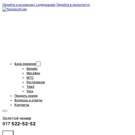
Перейти к основному содержанию
Перейти в колонтитул
База номеров
билайн
Мегафон
МТС
Ростелеком
Tele2
Yota
Продать номер
Вопросы и ответы
Контакты
Золотой номер
917
522-52-52