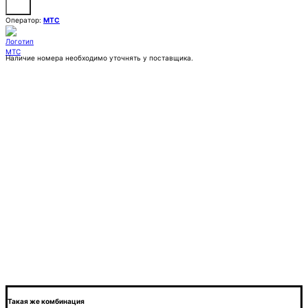
Оператор:
МТС
Наличие номера необходимо уточнять у поставщика.
Заказать
Покупка:
19 000 ₽
Контактное лицо (ФИО)
Контактный E-mail
Контактный телефон
Комментарии
Такая же комбинация