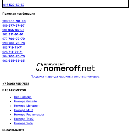
916
522-52-52
Похожая комбинация
909
988-98-98
909
977-97-97
991
955-95-95
962
911-91-91
977
799-79-79
999
766-76-76
903
711-71-71
926
711-71-71
964
700-70-70
963
655-65-65
Продажа и аренда красивых золотых номеров.
+7 (495) 755-7555
БАЗА НОМЕРОВ
Все номера
Номера билайн
Номера Мегафон
Номера МТС
Номера Ростелеком
Номера Tele2
Номера Yota
ИНФОРМАЦИЯ