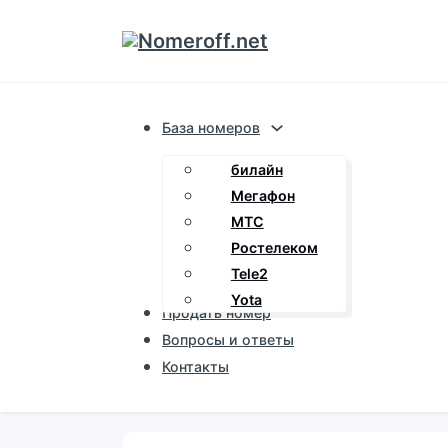
База номеров
билайн
Мегафон
МТС
Ростелеком
Tele2
Yota
Продать номер
Вопросы и ответы
Контакты