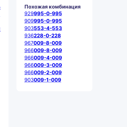
Похожая комбинация
929
995-0-995
909
995-0-995
903
553-4-553
936
228-0-228
967
009-8-009
966
009-8-009
966
009-4-009
966
009-3-009
966
009-2-009
903
009-1-009