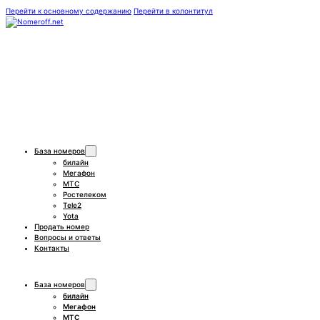
Перейти к основному содержанию
Перейти в колонтитул
База номеров
билайн
Мегафон
МТС
Ростелеком
Tele2
Yota
Продать номер
Вопросы и ответы
Контакты
База номеров
билайн
Мегафон
МТС