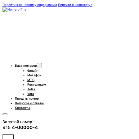
Перейти к основному содержанию
Перейти в колонтитул
База номеров
билайн
Мегафон
МТС
Ростелеком
Tele2
Yota
Продать номер
Вопросы и ответы
Контакты
Золотой номер
915
4-00000-4