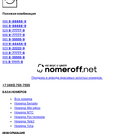
Похожая комбинация
996
9-88888-9
968
9-88888-9
929
9-77777-9
996
9-77777-9
985
9-55555-9
909
9-44444-9
929
9-22222-9
926
8-77777-8
999
8-55555-8
916
8-11111-8
Продажа и аренда красивых золотых номеров.
+7 (495) 755-7555
БАЗА НОМЕРОВ
Все номера
Номера билайн
Номера Мегафон
Номера МТС
Номера Ростелеком
Номера Tele2
Номера Yota
ИНФОРМАЦИЯ