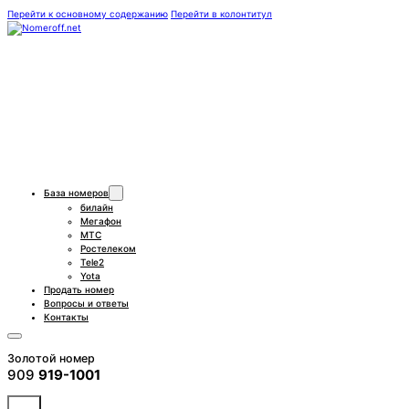
Перейти к основному содержанию
Перейти в колонтитул
База номеров
билайн
Мегафон
МТС
Ростелеком
Tele2
Yota
Продать номер
Вопросы и ответы
Контакты
Золотой номер
909
919-1001