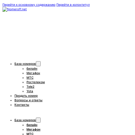
Перейти к основному содержанию
Перейти в колонтитул
База номеров
билайн
Мегафон
МТС
Ростелеком
Tele2
Yota
Продать номер
Вопросы и ответы
Контакты
База номеров
билайн
Мегафон
МТС