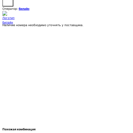
Оператор:
билайн
Наличие номера необходимо уточнять у поставщика.
Заказать
Покупка:
17 777 ₽
Контактное лицо (ФИО)
Контактный E-mail
Контактный телефон
Комментарии
Похожая комбинация