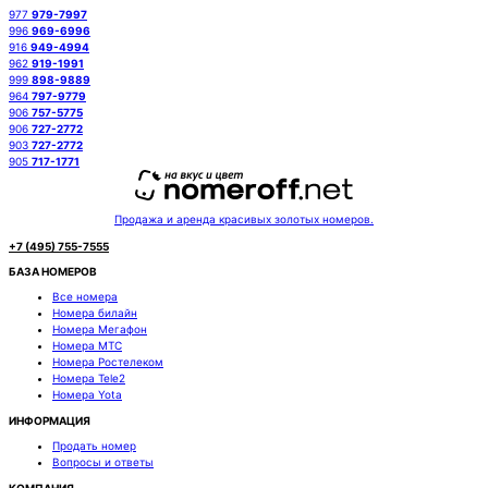
977
979-7997
996
969-6996
916
949-4994
962
919-1991
999
898-9889
964
797-9779
906
757-5775
906
727-2772
903
727-2772
905
717-1771
Продажа и аренда красивых золотых номеров.
+7 (495) 755-7555
БАЗА НОМЕРОВ
Все номера
Номера билайн
Номера Мегафон
Номера МТС
Номера Ростелеком
Номера Tele2
Номера Yota
ИНФОРМАЦИЯ
Продать номер
Вопросы и ответы
КОМПАНИЯ