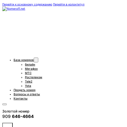
Перейти к основному содержанию
Перейти в колонтитул
База номеров
билайн
Мегафон
МТС
Ростелеком
Tele2
Yota
Продать номер
Вопросы и ответы
Контакты
Золотой номер
909
646-4664