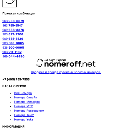
Похожая комбинация
963
966-6679
963
755-5547
909
688-8876
903
677-7706
909
655-5536
903
588-8865
936
500-0095
903
211-1182
969
044-4490
Продажа и аренда красивых золотых номеров.
+7 (495) 755-7555
БАЗА НОМЕРОВ
Все номера
Номера билайн
Номера Мегафон
Номера МТС
Номера Ростелеком
Номера Tele2
Номера Yota
ИНФОРМАЦИЯ