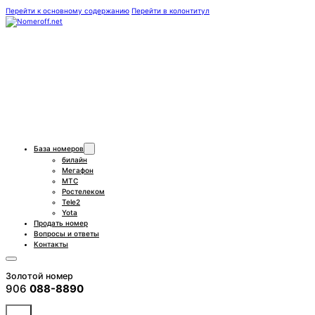
Перейти к основному содержанию
Перейти в колонтитул
База номеров
билайн
Мегафон
МТС
Ростелеком
Tele2
Yota
Продать номер
Вопросы и ответы
Контакты
Золотой номер
906
088-8890