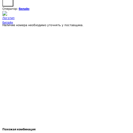
Оператор:
билайн
Наличие номера необходимо уточнять у поставщика.
Заказать
Покупка:
7 777 ₽
Контактное лицо (ФИО)
Контактный E-mail
Контактный телефон
Комментарии
Похожая комбинация