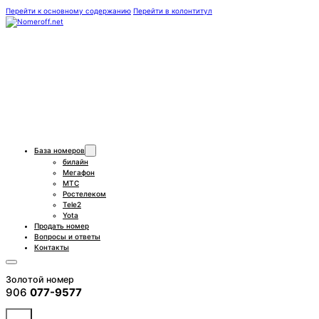
Перейти к основному содержанию
Перейти в колонтитул
База номеров
билайн
Мегафон
МТС
Ростелеком
Tele2
Yota
Продать номер
Вопросы и ответы
Контакты
Золотой номер
906
077-9577