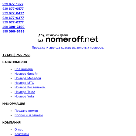
929
677-1977
929
677-0577
929
677-0477
929
677-0377
929
677-0277
499
399-7499
999
099-6199
Продажа и аренда красивых золотых номеров.
+7 (495) 755-7555
БАЗА НОМЕРОВ
Все номера
Номера билайн
Номера Мегафон
Номера МТС
Номера Ростелеком
Номера Tele2
Номера Yota
ИНФОРМАЦИЯ
Продать номер
Вопросы и ответы
КОМПАНИЯ
О нас
Контакты