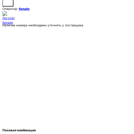
Оператор:
билайн
Наличие номера необходимо уточнять у поставщика.
Заказать
Покупка:
25 555 ₽
Контактное лицо (ФИО)
Контактный E-mail
Контактный телефон
Комментарии
Похожая комбинация