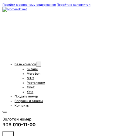
Перейти к основному содержанию
Перейти в колонтитул
База номеров
билайн
Мегафон
МТС
Ростелеком
Tele2
Yota
Продать номер
Вопросы и ответы
Контакты
Золотой номер
906
010-11-00