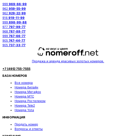
999
969-66-99
962
959-55-99
962
929-22-99
916
919-11-99
999
898-99-88
977
797-99-77
968
787-88-77
999
767-66-77
905
747-44-77
905
737-33-77
Продажа и аренда красивых золотых номеров.
+7 (495) 755-7555
БАЗА НОМЕРОВ
Все номера
Номера билайн
Номера Мегафон
Номера МТС
Номера Ростелеком
Номера Tele2
Номера Yota
ИНФОРМАЦИЯ
Продать номер
Вопросы и ответы
КОМПАНИЯ