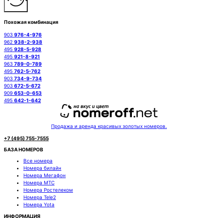
Похожая комбинация
903
976-4-976
962
938-2-938
495
928-5-928
495
921-8-921
963
789-0-789
495
762-5-762
903
734-9-734
903
672-5-672
909
653-0-653
495
642-1-642
Продажа и аренда красивых золотых номеров.
+7 (495) 755-7555
БАЗА НОМЕРОВ
Все номера
Номера билайн
Номера Мегафон
Номера МТС
Номера Ростелеком
Номера Tele2
Номера Yota
ИНФОРМАЦИЯ