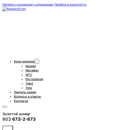
Перейти к основному содержанию
Перейти в колонтитул
База номеров
билайн
Мегафон
МТС
Ростелеком
Tele2
Yota
Продать номер
Вопросы и ответы
Контакты
Золотой номер
903
673-2-673