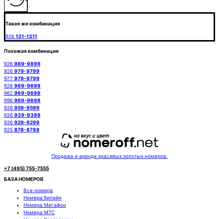
Такая же комбинация
926
131-1311
Похожая комбинация
926
989-9899
926
979-9799
977
979-9799
926
969-9699
962
969-9699
996
969-9699
926
959-9599
926
939-9399
926
929-9299
925
878-8788
Продажа и аренда красивых золотых номеров.
+7 (495) 755-7555
БАЗА НОМЕРОВ
Все номера
Номера билайн
Номера Мегафон
Номера МТС