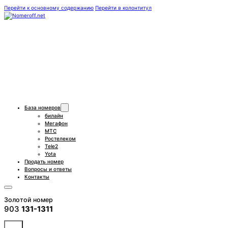
Перейти к основному содержанию
Перейти в колонтитул
База номеров
билайн
Мегафон
МТС
Ростелеком
Tele2
Yota
Продать номер
Вопросы и ответы
Контакты
Золотой номер
903
131-1311