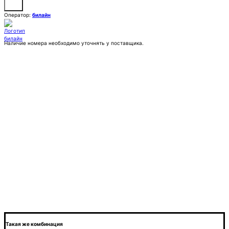
Оператор:
билайн
Наличие номера необходимо уточнять у поставщика.
Заказать
Покупка:
7 777 ₽
Контактное лицо (ФИО)
Контактный E-mail
Контактный телефон
Комментарии
Такая же комбинация