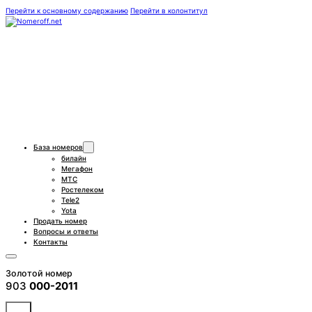
Перейти к основному содержанию
Перейти в колонтитул
База номеров
билайн
Мегафон
МТС
Ростелеком
Tele2
Yota
Продать номер
Вопросы и ответы
Контакты
Золотой номер
903
000-2011