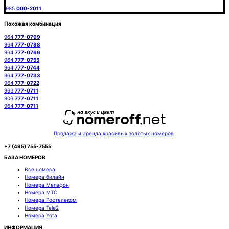
985
000-2011
Похожая комбинация
964
777-0799
964
777-0788
964
777-0766
964
777-0755
964
777-0744
964
777-0733
964
777-0722
963
777-0711
906
777-0711
964
777-0711
Продажа и аренда красивых золотых номеров.
+7 (495) 755-7555
БАЗА НОМЕРОВ
Все номера
Номера билайн
Номера Мегафон
Номера МТС
Номера Ростелеком
Номера Tele2
Номера Yota
ИНФОРМАЦИЯ