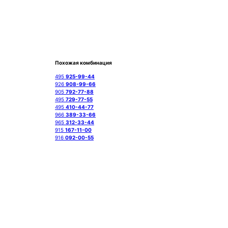
Похожая комбинация
495
925-99-44
926
908-99-66
905
792-77-88
495
729-77-55
495
410-44-77
966
389-33-66
965
312-33-44
915
167-11-00
916
092-00-55