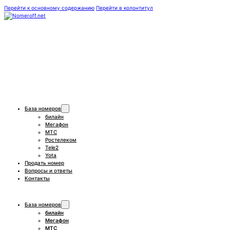
Перейти к основному содержанию
Перейти в колонтитул
База номеров
билайн
Мегафон
МТС
Ростелеком
Tele2
Yota
Продать номер
Вопросы и ответы
Контакты
База номеров
билайн
Мегафон
МТС