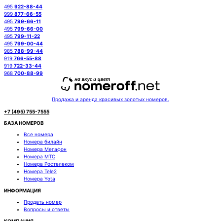
495
922-88-44
999
877-66-55
495
799-66-11
495
799-66-00
495
799-11-22
495
799-00-44
985
788-99-44
919
766-55-88
919
722-33-44
968
700-88-99
Продажа и аренда красивых золотых номеров.
+7 (495) 755-7555
БАЗА НОМЕРОВ
Все номера
Номера билайн
Номера Мегафон
Номера МТС
Номера Ростелеком
Номера Tele2
Номера Yota
ИНФОРМАЦИЯ
Продать номер
Вопросы и ответы
КОМПАНИЯ