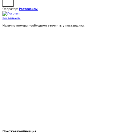
Оператор:
Ростелеком
Наличие номера необходимо уточнять у поставщика.
Заказать
Покупка:
25 000 ₽
Контактное лицо (ФИО)
Контактный E-mail
Контактный телефон
Комментарии
Похожая комбинация