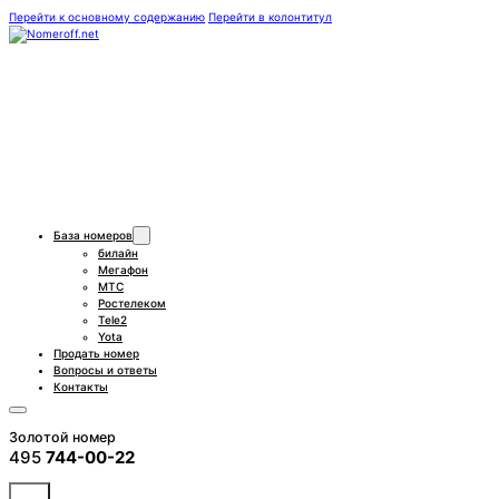
Перейти к основному содержанию
Перейти в колонтитул
База номеров
билайн
Мегафон
МТС
Ростелеком
Tele2
Yota
Продать номер
Вопросы и ответы
Контакты
Золотой номер
495
744-00-22