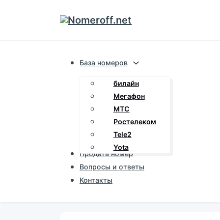
База номеров
билайн
Мегафон
МТС
Ростелеком
Tele2
Yota
Продать номер
Вопросы и ответы
Контакты