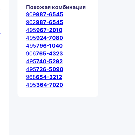
Похожая комбинация
909
987-6545
962
987-6545
495
967-2010
495
924-7080
495
796-1040
906
765-4323
495
740-5292
495
726-5090
968
654-3212
495
364-7020