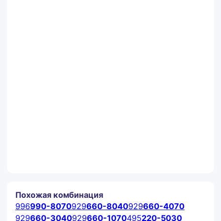
Комментарии
Заказать
Похожая комбинация
996
990-8070
929
660-8040
929
660-4070
929
660-3040
929
660-1070
495
220-5030